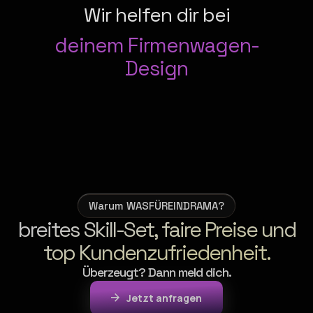
Wir helfen dir bei
deinem Firmenwagen-
Design
deiner neuen Website
deiner Google-Präsenz
deiner Instagram-Werbung
Warum WASFÜREINDRAMA?
breites Skill-Set, faire Preise und
top Kundenzufriedenheit.
deiner Brand CI
Überzeugt? Dann meld dich.
deinen Stickern & Flyern
Jetzt anfragen